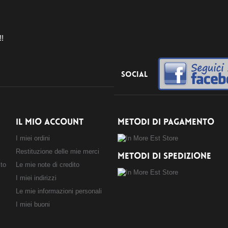
!!
Social
IL MIO ACCOUNT
METODI DI PAGAMENTO
I miei ordini
Restituzione delle mie merci
METODI DI SPEDIZIONE
sto
Le mie note di credito
I miei indirizzi
Le mie informazioni personali
I miei buoni