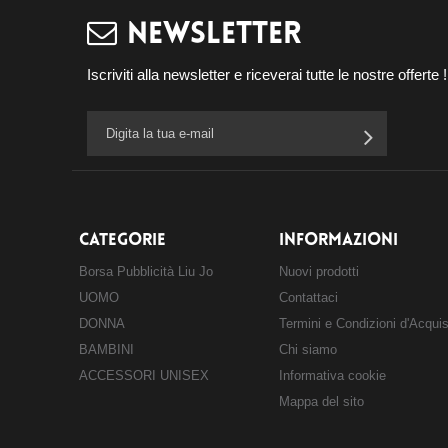
NEWSLETTER
Iscriviti alla newsletter e riceverai tutte le nostre offerte !
CATEGORIE
INFORMAZIONI
Borsa Pubblicità Liu Jo
Nuovi prodotti
UOMO
Contattaci
DONNA
Termini e Condizioni d'Acqui
BAMBINI
Chi siamo
ACCESSORI UNISEX
Informativa cookie
Mappa del sito