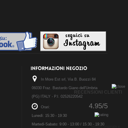
INFORMAZIONI NEGOZIO
In More Est srl, Via B. Buozzi 84
06030 Fraz. Bastardo Giano dell'Umbria
RECENSIONI CLIENTI
(PG) ITALY - P.I. 02526220542
4.95/5
Orari:
Lunedì: 15:30 - 19:30
Martedì-Sabato: 9:00 - 13:00 / 15:30 - 19:30
Articolo originale e