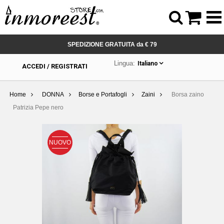



SPEDIZIONE GRATUITA da € 79
Lingua:
Italiano
ACCEDI / REGISTRATI
Home
DONNA
Borse e Portafogli
Zaini
Borsa zaino
Patrizia Pepe nero
NUOVO