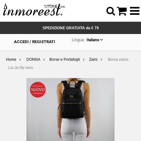



SPEDIZIONE GRATUITA da € 79
Lingua:
Italiano
ACCEDI / REGISTRATI
Home
DONNA
Borse e Portafogli
Zaini
Borsa zaino
Liu Jo illy nero
NUOVO