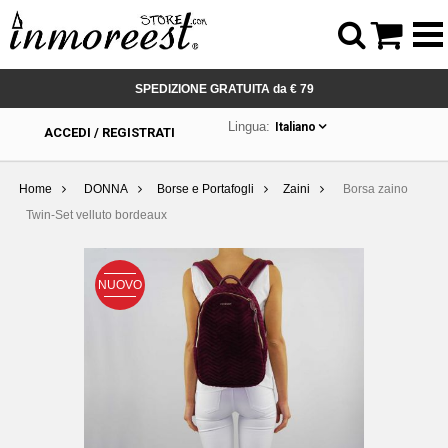



SPEDIZIONE GRATUITA da € 79
Lingua:
Italiano
ACCEDI / REGISTRATI
Home
DONNA
Borse e Portafogli
Zaini
Borsa zaino
Twin-Set velluto bordeaux
NUOVO