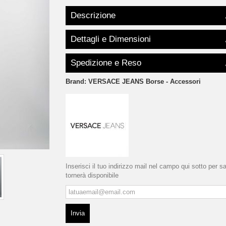
Descrizione
Dettagli e Dimensioni
Spedizione e Reso
Brand:
VERSACE JEANS Borse - Accessori
Inserisci il tuo indirizzo mail nel campo qui sotto per 
tornerà disponibile
Invia