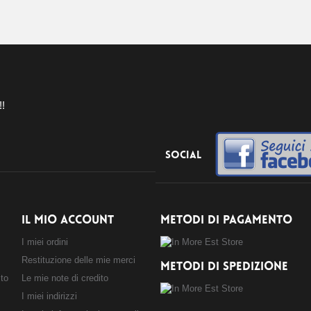
!!
Social
IL MIO ACCOUNT
METODI DI PAGAMENTO
I miei ordini
Restituzione delle mie merci
METODI DI SPEDIZIONE
sto
Le mie note di credito
I miei indirizzi