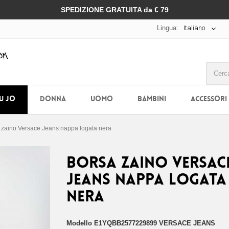
SPEDIZIONE GRATUITA da € 79
Lingua:
Italiano
IU JO
DONNA
UOMO
BAMBINI
ACCESSORI
 zaino Versace Jeans nappa logata nera
Borsa zaino Versac
Jeans nappa logata
nera
Modello
E1YQBB2577229899 VERSACE JEANS