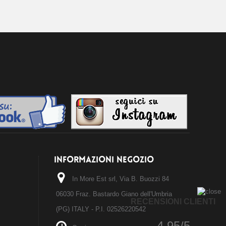
INFORMAZIONI NEGOZIO
In More Est srl, Via B. Buozzi 84
06030 Fraz. Bastardo Giano dell'Umbria
RECENSIONI CLIENTI
(PG) ITALY - P.I. 02526220542
4.95/5