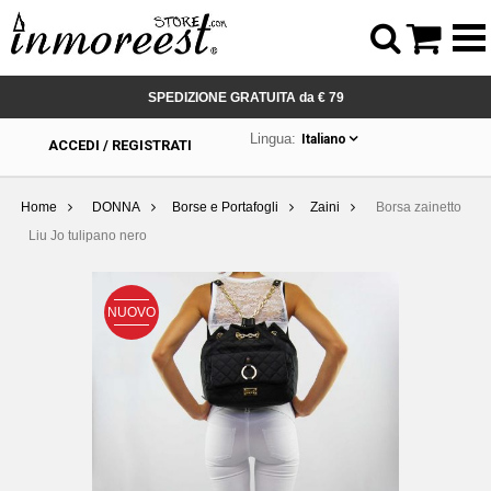



SPEDIZIONE GRATUITA da € 79
Lingua:
Italiano
ACCEDI / REGISTRATI
Home
DONNA
Borse e Portafogli
Zaini
Borsa zainetto
Liu Jo tulipano nero
NUOVO