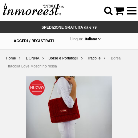



SPEDIZIONE GRATUITA da € 79
Lingua:
Italiano
ACCEDI / REGISTRATI
Home
DONNA
Borse e Portafogli
Tracolle
Borsa
tracolla Love Moschino rossa
NUOVO