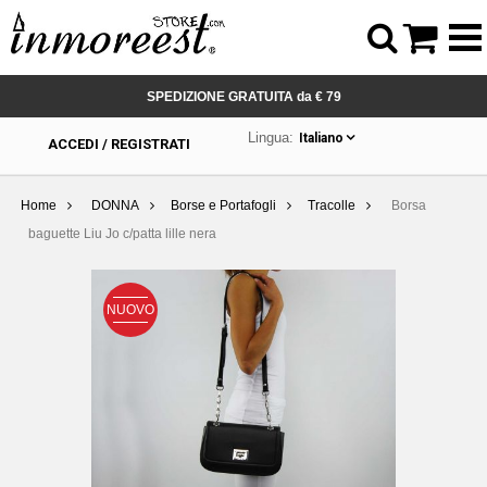



SPEDIZIONE GRATUITA da € 79
Lingua:
Italiano
ACCEDI / REGISTRATI
Home
DONNA
Borse e Portafogli
Tracolle
Borsa
baguette Liu Jo c/patta lille nera
NUOVO