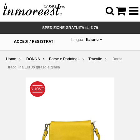



SPEDIZIONE GRATUITA da € 79
Lingua:
Italiano
ACCEDI / REGISTRATI
Home
DONNA
Borse e Portafogli
Tracolle
Borsa
tracollina Liu Jo girasole gialla
NUOVO