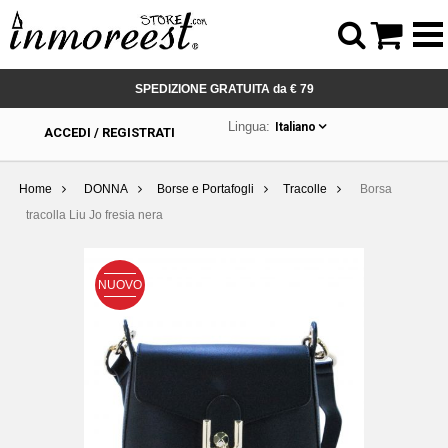



SPEDIZIONE GRATUITA da € 79
Lingua:
Italiano
ACCEDI / REGISTRATI
Home
DONNA
Borse e Portafogli
Tracolle
Borsa
tracolla Liu Jo fresia nera
NUOVO