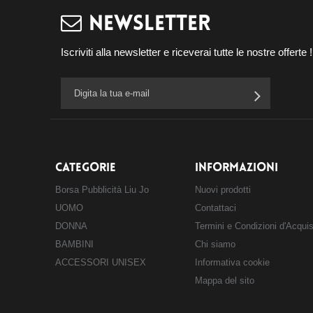
NEWSLETTER
Iscriviti alla newsletter e riceverai tutte le nostre offerte !
CATEGORIE
INFORMAZIONI
Borsa Pubblicità Liu Jo
Nuovi prodotti
UOMO
Contattaci
DONNA
Termini e Condizioni d'Acqui
BAMBINI
Chi siamo
ACCESSORI UNISEX
Informativa cookie
Mappa del sito