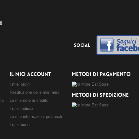
!!
Social
IL MIO ACCOUNT
METODI DI PAGAMENTO
I miei ordini
Restituzione delle mie merci
METODI DI SPEDIZIONE
sto
Le mie note di credito
I miei indirizzi
Le mie informazioni personali
I miei buoni