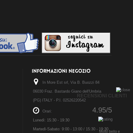
INFORMAZIONI NEGOZIO
In More Est srl, Via B. Buozzi 84
06030 Fraz. Bastardo Giano dell'Umbria
RECENSIONI CLIENTI
(PG) ITALY - P.I. 02526220542
4.95/5
Orari:
Lunedì: 15:30 - 19:30
Martedì-Sabato: 9:00 - 13:00 / 15:30 - 19:30
Molto bello e