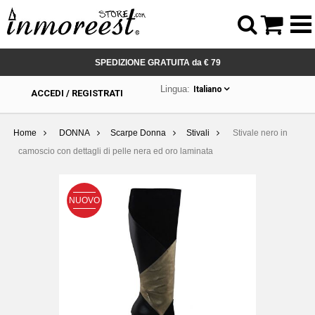



SPEDIZIONE GRATUITA da € 79
Lingua:
Italiano
ACCEDI / REGISTRATI
Home
DONNA
Scarpe Donna
Stivali
Stivale nero in
camoscio con dettagli di pelle nera ed oro laminata
NUOVO