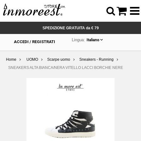



SPEDIZIONE GRATUITA da € 79
Lingua:
Italiano
ACCEDI / REGISTRATI
Home
UOMO
Scarpe uomo
Sneakers - Running
SNEAKERS ALTA BIANCA/NERA VITELLO LACCI BORCHIE NERE