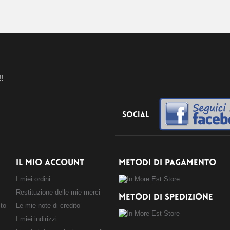
!!
Social
IL MIO ACCOUNT
METODI DI PAGAMENTO
I miei ordini
Restituzione delle mie merci
METODI DI SPEDIZIONE
sto
Le mie note di credito
I miei indirizzi