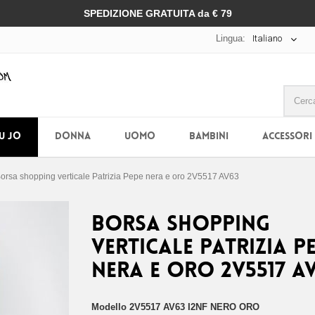
SPEDIZIONE GRATUITA da € 79
Lingua:
Italiano
IU JO
DONNA
UOMO
BAMBINI
ACCESSORI
orsa shopping verticale Patrizia Pepe nera e oro 2V5517 AV63
Borsa shopping
verticale Patrizia P
nera e oro 2V5517 A
Modello
2V5517 AV63 I2NF NERO ORO