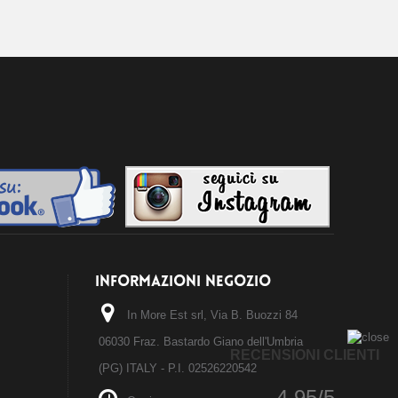
INFORMAZIONI NEGOZIO
In More Est srl, Via B. Buozzi 84
06030 Fraz. Bastardo Giano dell'Umbria
RECENSIONI CLIENTI
(PG) ITALY - P.I. 02526220542
4.95/5