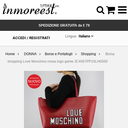



SPEDIZIONE GRATUITA da € 79
Lingua:
Italiano
ACCEDI / REGISTRATI
Home
DONNA
Borse e Portafogli
Shopping
Borsa
shopping Love Moschino rossa logo game JC4067PP15LH0500
NUOVO