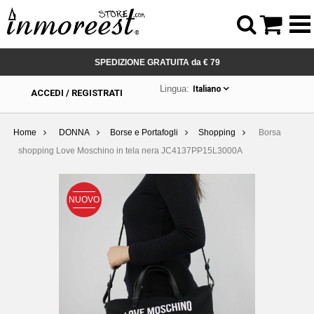



SPEDIZIONE GRATUITA da € 79
Lingua:
Italiano
ACCEDI / REGISTRATI
Home
DONNA
Borse e Portafogli
Shopping
Borsa
shopping Love Moschino in tela nera JC4137PP15L3000A
NUOVO