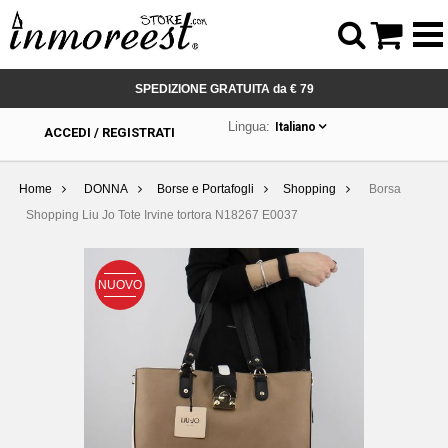



SPEDIZIONE GRATUITA da € 79
Lingua:
Italiano
ACCEDI / REGISTRATI
Home
DONNA
Borse e Portafogli
Shopping
Borsa
Shopping Liu Jo Tote Irvine tortora N18267 E0037
NUOVO