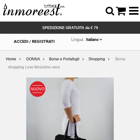



SPEDIZIONE GRATUITA da € 79
Lingua:
Italiano
ACCEDI / REGISTRATI
Home
DONNA
Borse e Portafogli
Shopping
Borsa
shopping Love Moschino nera
NUOVO