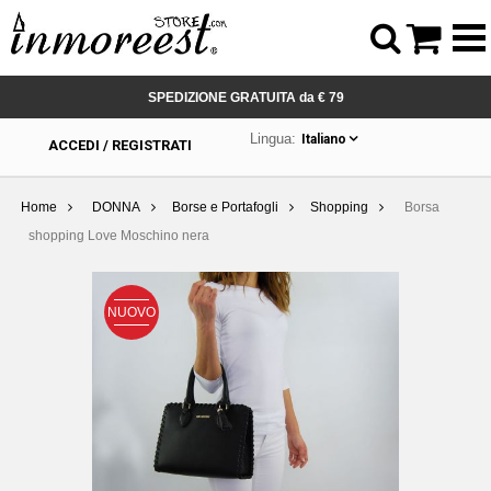



SPEDIZIONE GRATUITA da € 79
Lingua:
Italiano
ACCEDI / REGISTRATI
Home
DONNA
Borse e Portafogli
Shopping
Borsa
shopping Love Moschino nera
NUOVO