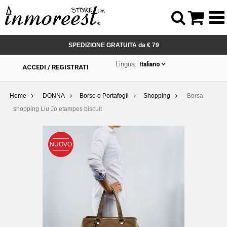



SPEDIZIONE GRATUITA da € 79
Lingua:
Italiano
ACCEDI / REGISTRATI
Home
DONNA
Borse e Portafogli
Shopping
Borsa
shopping Liu Jo etampes biscuit
NUOVO