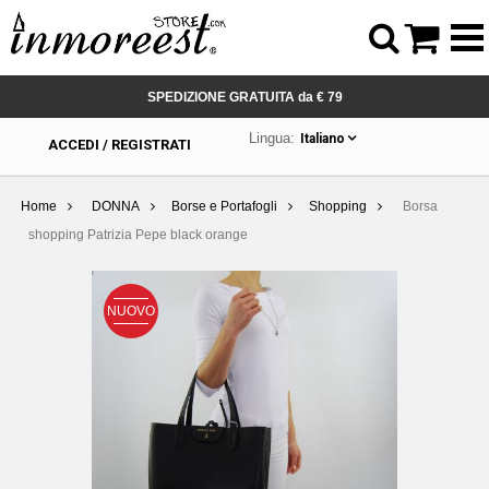



SPEDIZIONE GRATUITA da € 79
Lingua:
Italiano
ACCEDI / REGISTRATI
Home
DONNA
Borse e Portafogli
Shopping
Borsa
shopping Patrizia Pepe black orange
NUOVO