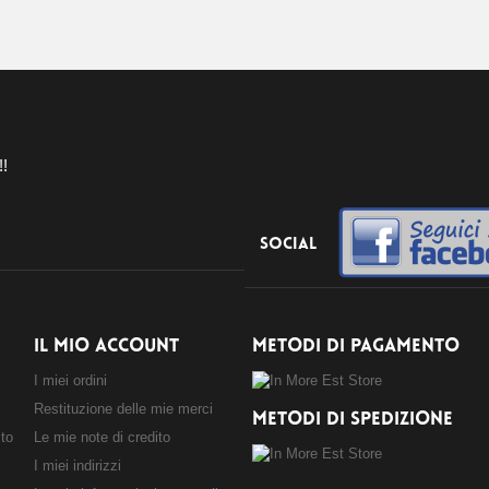
!!
Social
IL MIO ACCOUNT
METODI DI PAGAMENTO
I miei ordini
Restituzione delle mie merci
METODI DI SPEDIZIONE
sto
Le mie note di credito
I miei indirizzi