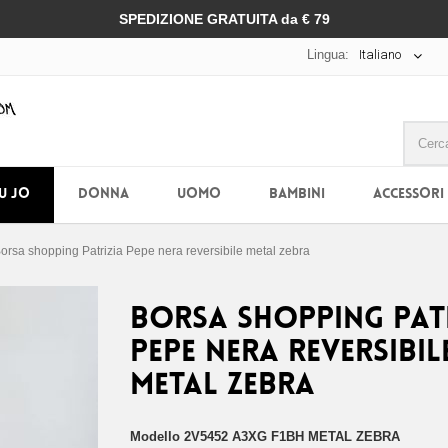
SPEDIZIONE GRATUITA da € 79
Lingua:
Italiano
IU JO
DONNA
UOMO
BAMBINI
ACCESSORI
orsa shopping Patrizia Pepe nera reversibile metal zebra
Borsa shopping Pat
Pepe nera reversibil
metal zebra
Modello
2V5452 A3XG F1BH METAL ZEBRA