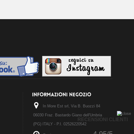
INFORMAZIONI NEGOZIO
In More Est srl, Via B. Buozzi 84
06030 Fraz. Bastardo Giano dell'Umbria
RECENSIONI CLIENTI
(PG) ITALY - P.I. 02526220542
4.95/5