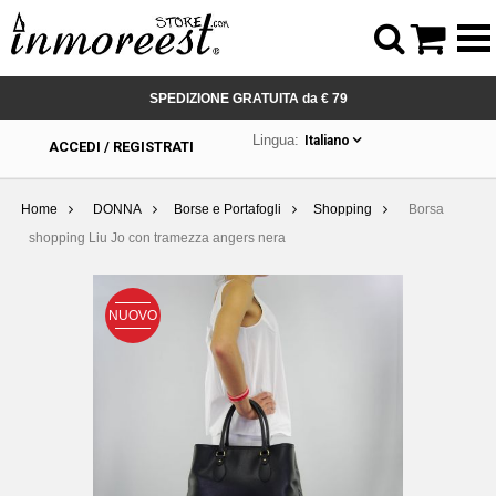



SPEDIZIONE GRATUITA da € 79
Lingua:
Italiano
ACCEDI / REGISTRATI
Home
DONNA
Borse e Portafogli
Shopping
Borsa
shopping Liu Jo con tramezza angers nera
NUOVO