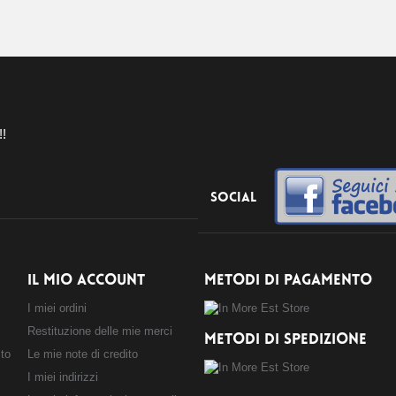
!!
Social
IL MIO ACCOUNT
METODI DI PAGAMENTO
I miei ordini
Restituzione delle mie merci
METODI DI SPEDIZIONE
sto
Le mie note di credito
I miei indirizzi