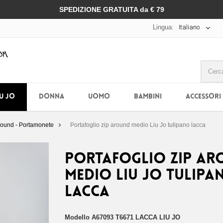
SPEDIZIONE GRATUITA da € 79
Lingua:
Italiano
IU JO
DONNA
UOMO
BAMBINI
ACCESSORI
Around - Portamonete
Portafoglio zip around medio Liu Jo tulipano lacca
Portafoglio zip ar
medio Liu Jo tulipa
lacca
Modello
A67093 T6671 LACCA LIU JO