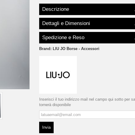
Descrizione
Dettagli e Dimensioni
Spedizione e Reso
Brand:
LIU JO Borse - Accessori
Inserisci il tuo indirizzo mail nel campo qui sotto per 
tornerà disponibile
Invia