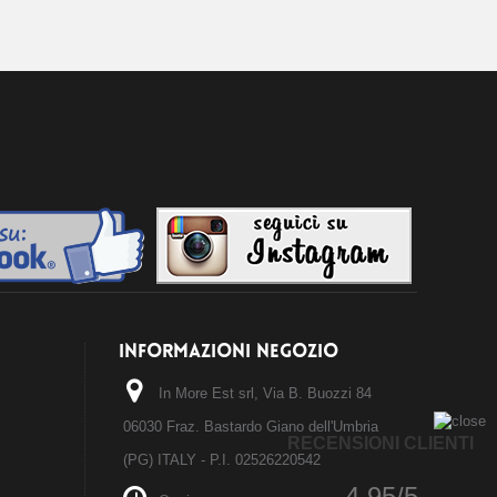
INFORMAZIONI NEGOZIO
In More Est srl, Via B. Buozzi 84
06030 Fraz. Bastardo Giano dell'Umbria
RECENSIONI CLIENTI
(PG) ITALY - P.I. 02526220542
4.95/5