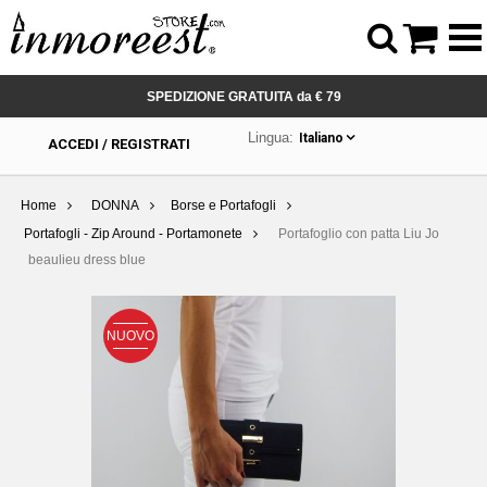



SPEDIZIONE GRATUITA da € 79
Lingua:
Italiano
ACCEDI / REGISTRATI
Home
DONNA
Borse e Portafogli
Portafogli - Zip Around - Portamonete
Portafoglio con patta Liu Jo
beaulieu dress blue
NUOVO