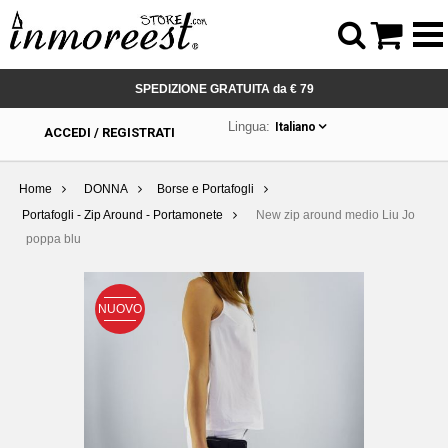



SPEDIZIONE GRATUITA da € 79
Lingua:
Italiano
ACCEDI / REGISTRATI
Home
DONNA
Borse e Portafogli
Portafogli - Zip Around - Portamonete
New zip around medio Liu Jo
poppa blu
NUOVO