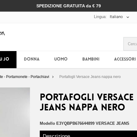
SPEDIZIONE GRATUITA da € 79
Lingua:
Italiano
IU JO
DONNA
UOMO
BAMBINI
ACCESSORI
rte - Portamonete - Portachiavi
Portafogli Versace Jeans nappa nero
Portafogli Versace
Jeans nappa nero
Modello
E3YQBPB676644899 VERSACE JEANS
Descrizione