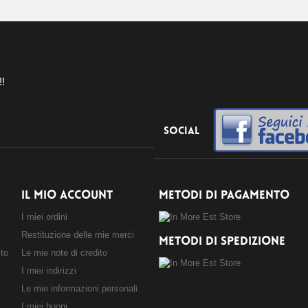
!!
Social
IL MIO ACCOUNT
METODI DI PAGAMENTO
I miei ordini
Restituzione delle mie merci
METODI DI SPEDIZIONE
sto
Le mie note di credito
I miei indirizzi
Le mie informazioni personali
I miei buoni