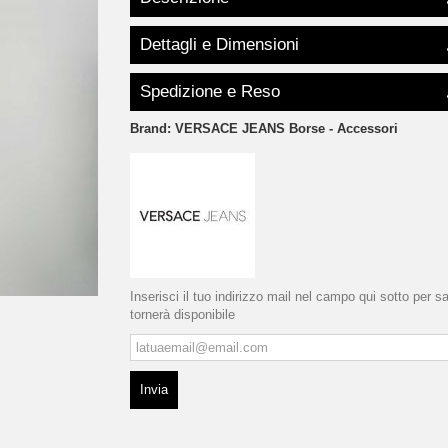
Dettagli e Dimensioni
Spedizione e Reso
Brand:
VERSACE JEANS Borse - Accessori
Inserisci il tuo indirizzo mail nel campo qui sotto per 
tornerà disponibile
Invia