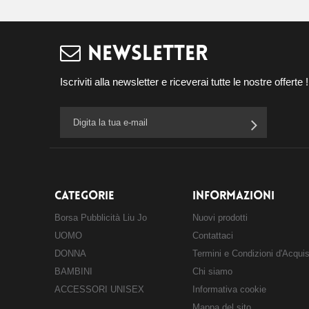
NEWSLETTER
Iscriviti alla newsletter e riceverai tutte le nostre offerte !
CATEGORIE
INFORMAZIONI
Borsa Pubblicità Liu Jo
Nuovi prodotti
UOMO
Contattaci
DONNA
Termini e Condizioni d'Acqui
BAMBINI
Chi siamo
ACCESSORI UNISEX
Informativa cookie
Mappa del sito