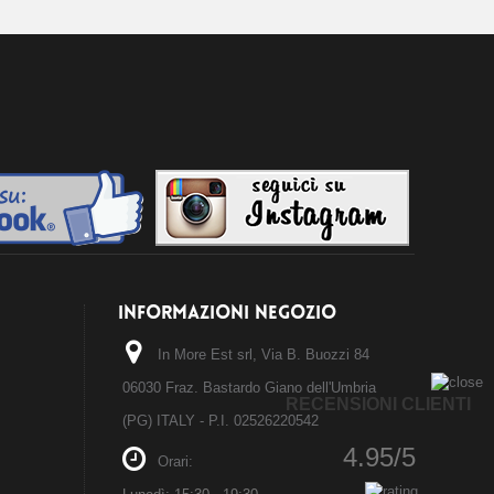
INFORMAZIONI NEGOZIO
In More Est srl, Via B. Buozzi 84
06030 Fraz. Bastardo Giano dell'Umbria
RECENSIONI CLIENTI
(PG) ITALY - P.I. 02526220542
4.95/5
Orari: