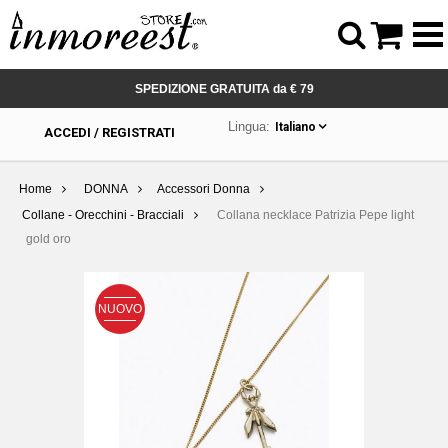



SPEDIZIONE GRATUITA da € 79
Lingua:
Italiano
ACCEDI / REGISTRATI
Home
DONNA
Accessori Donna
Collane - Orecchini - Bracciali
Collana necklace Patrizia Pepe light
gold oro
NUOVO