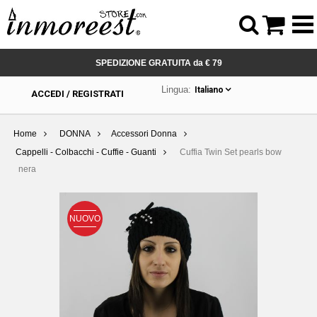



SPEDIZIONE GRATUITA da € 79
Lingua:
Italiano
ACCEDI / REGISTRATI
Home
DONNA
Accessori Donna
Cappelli - Colbacchi - Cuffie - Guanti
Cuffia Twin Set pearls bow
nera
NUOVO