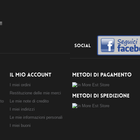
!!
Social
IL MIO ACCOUNT
METODI DI PAGAMENTO
I miei ordini
Restituzione delle mie merci
METODI DI SPEDIZIONE
sto
Le mie note di credito
I miei indirizzi
Le mie informazioni personali
I miei buoni