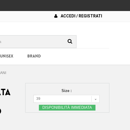
ACCEDI / REGISTRATI
 UNISEX
BRAND
ANI
ATA
Size :
39
DISPONIBILITÀ IMMEDIATA
O