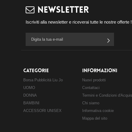
NEWSLETTER
Iscriviti alla newsletter e riceverai tutte le nostre offerte !
CATEGORIE
INFORMAZIONI
Borsa Pubblicità Liu Jo
Nuovi prodotti
UOMO
Contattaci
DONNA
Termini e Condizioni d'Acqui
BAMBINI
Chi siamo
ACCESSORI UNISEX
Informativa cookie
Mappa del sito