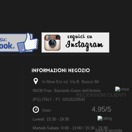
INFORMAZIONI NEGOZIO
In More Est srl, Via B. Buozzi 84
06030 Fraz. Bastardo Giano dell'Umbria
RECENSIONI CLIENTI
(PG) ITALY - P.I. 02526220542
4.95/5
Orari:
Lunedì: 15:30 - 19:30
Martedì-Sabato: 9:00 - 13:00 / 15:30 - 19:30
Sono al secondo