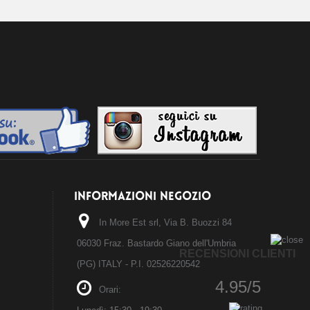
INFORMAZIONI NEGOZIO
In More Est srl, Via B. Buozzi 84
06030 Fraz. Bastardo Giano dell'Umbria
RECENSIONI CLIENTI
(PG) ITALY - P.I. 02526220542
4.95/5
Orari: