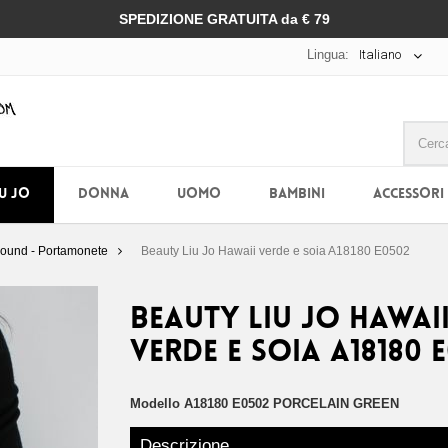
SPEDIZIONE GRATUITA da € 79
Lingua:
Italiano
IU JO
DONNA
UOMO
BAMBINI
ACCESSORI
Around - Portamonete
Beauty Liu Jo Hawaii verde e soia A18180 E0502
Beauty Liu Jo Hawai
verde e soia A18180 
Modello
A18180 E0502 PORCELAIN GREEN
Descrizione