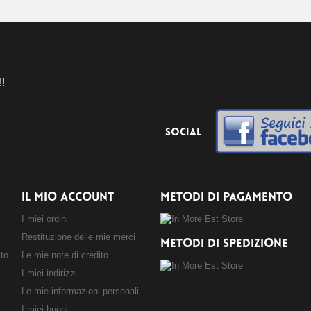
!!
Social
IL MIO ACCOUNT
METODI DI PAGAMENTO
I miei ordini
Restituzione delle mie merci
METODI DI SPEDIZIONE
sto
Le mie note di credito
I miei indirizzi
Le mie informazioni personali
I miei buoni