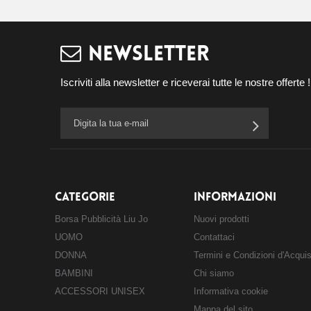
NEWSLETTER
Iscriviti alla newsletter e riceverai tutte le nostre offerte !
CATEGORIE
INFORMAZIONI
Borsa Pubblicità Liu Jo
Nuovi prodotti
UOMO
Contattaci
DONNA
Termini e Condizioni d'Acqui
BAMBINI
Chi siamo
ACCESSORI UNISEX
Informativa cookie
Mappa del sito