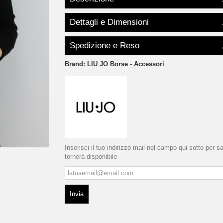
Dettagli e Dimensioni
Spedizione e Reso
Brand:
LIU JO Borse - Accessori
Inserisci il tuo indirizzo mail nel campo qui sotto per 
tornerà disponibile
Invia