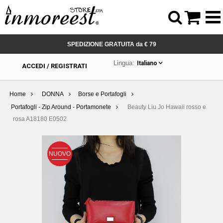



SPEDIZIONE GRATUITA da € 79
Lingua:
Italiano
ACCEDI / REGISTRATI
Home
DONNA
Borse e Portafogli
Portafogli - Zip Around - Portamonete
Beauty Liu Jo Hawaii rosso e
rosa A18180 E0502
NUOVO