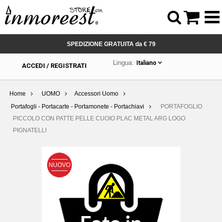



SPEDIZIONE GRATUITA da € 79
Lingua:
Italiano
ACCEDI / REGISTRATI
Home
UOMO
Accessori Uomo
Portafogli - Portacarte - Portamonete - Portachiavi
PORTAFOGLIO
PICCOLO CON PATTE PELLE CUOIO PLAC METAL ARG LOGO
PIGNATELLI
NUOVO