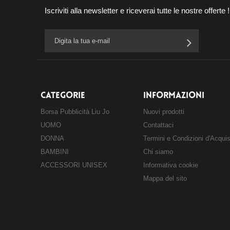
Iscriviti alla newsletter e riceverai tutte le nostre offerte !
CATEGORIE
INFORMAZIONI
Borsa Pubblicità Liu Jo
Nuovi prodotti
UOMO
Contattaci
DONNA
Termini e Condizioni d'Acqui
BAMBINI
Chi siamo
ACCESSORI UNISEX
Informativa cookie
Mappa del sito