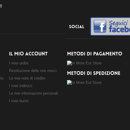
!!
Social
IL MIO ACCOUNT
METODI DI PAGAMENTO
I miei ordini
Restituzione delle mie merci
METODI DI SPEDIZIONE
sto
Le mie note di credito
I miei indirizzi
Le mie informazioni personali
I miei buoni