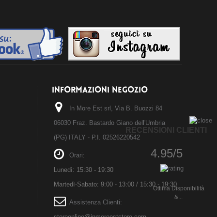
INFORMAZIONI NEGOZIO
In More Est srl, Via B. Buozzi 84
06030 Fraz. Bastardo Giano dell'Umbria
RECENSIONI CLIENTI
(PG) ITALY - P.I. 02526220542
4.95/5
Orari:
Lunedì: 15:30 - 19:30
Martedì-Sabato: 9:00 - 13:00 / 15:30 - 19:30
Ottima Disponibilità
&...
Assistenza Clienti:
storeonline@inmoreeststore.com