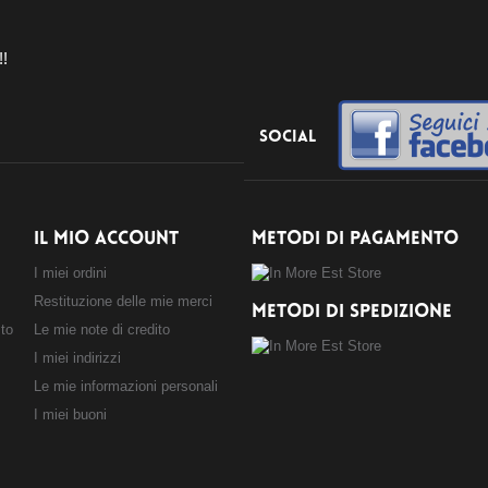
!!
Social
IL MIO ACCOUNT
METODI DI PAGAMENTO
I miei ordini
Restituzione delle mie merci
METODI DI SPEDIZIONE
sto
Le mie note di credito
I miei indirizzi
Le mie informazioni personali
I miei buoni