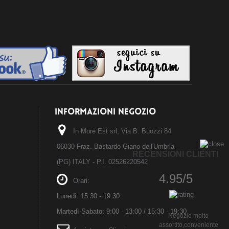
INFORMAZIONI NEGOZIO
In More Est srl, Via B. Buozzi 84
06030 Fraz. Bastardo Giano dell'Umbria
RECENSIONI CLIENTI
(PG) ITALY - P.I. 02526220542
4.95/5
Orari:
Lunedì: 15:30 - 19:30
Martedì-Sabato: 9:00 - 13:00 / 15:30 - 19:30
Negozio molto
assortito,conveniente