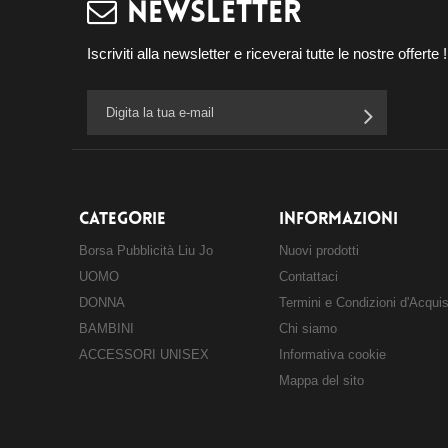
NEWSLETTER
Iscriviti alla newsletter e riceverai tutte le nostre offerte !
CATEGORIE
INFORMAZIONI
Borsa Pubblicità Liu Jo
Nuovi prodotti
UOMO
Contattaci
DONNA
Termini e Condizioni d'Acqui
BAMBINI
Chi siamo
ACCESSORI UNISEX
Informativa cookie
Mappa del sito