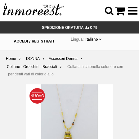



SPEDIZIONE GRATUITA da € 79
Lingua:
Italiano
ACCEDI / REGISTRATI
Home
DONNA
Accessori Donna
Collane - Orecchini - Bracciali
Collana a catenella color oro con
pendenti vari di color giallo
NUOVO