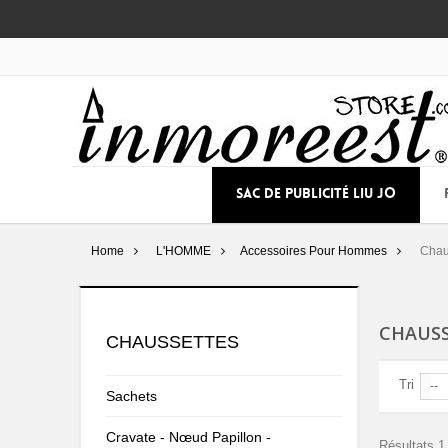
SAC DE PUBLICITÉ LIU JO
Home
L'HOMME
Accessoires Pour Hommes
Chau
CHAUS
CHAUSSETTES
Tri
--
Sachets
Cravate - Nœud Papillon -
Résultats 1 