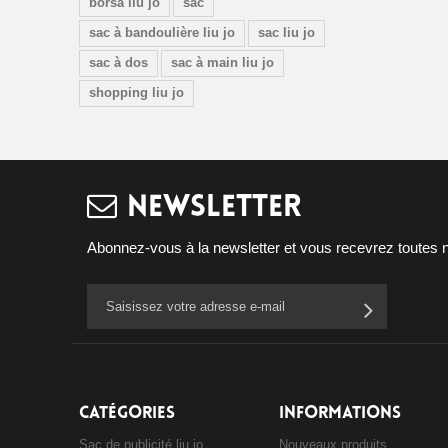
borsa liu jo
sac
sac à bandoulière liu jo
sac liu jo
sac à dos
sac à main liu jo
shopping liu jo
NEWSLETTER
Abonnez-vous à la newsletter et vous recevrez toutes no
CATÉGORIES
INFORMATIONS
Sac de publicité liu jo
Nouveaux produits