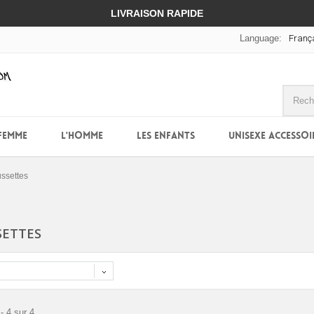
LIVRAISON RAPIDE
Language:
Franç
FEMME
L'HOMME
LES ENFANTS
UNISEXE ACCESSOI
ssettes
SETTES
- 4 sur 4.