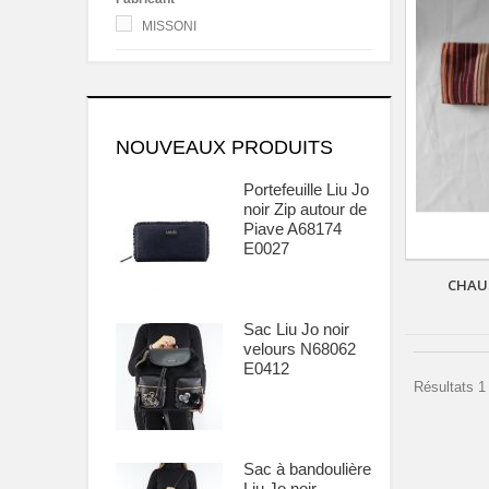
MISSONI
NOUVEAUX PRODUITS
Portefeuille Liu Jo
noir Zip autour de
Piave A68174
E0027
CHAU
Sac Liu Jo noir
velours N68062
E0412
Résultats 1 
Sac à bandoulière
Liu Jo noir