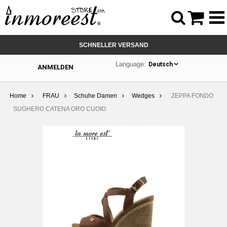



SCHNELLER VERSAND
Language:
Deutsch
ANMELDEN
Home
FRAU
Schuhe Damen
Wedges
ZEPPA FONDO
SUGHERO CATENA ORO CUOIO