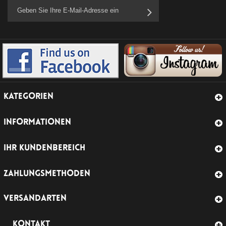
KATEGORIEN
INFORMATIONEN
IHR KUNDENBEREICH
ZAHLUNGSMETHODEN
VERSANDARTEN
KONTAKT