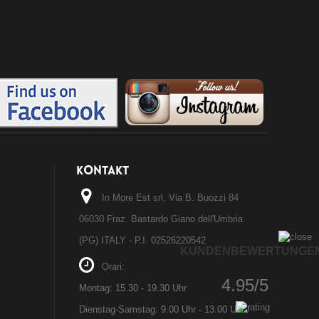
KONTAKT
In More Est srl, Via B. Buozzi 84
06030 Fraz. Bastardo Giano dell'Umbria
(PG) ITALY - P.I. 02526220542
KUNDENBEWERTUNGE
Orari:
4.95/5
Montag: 15.30 - 19.30 Uhr
Dienstag-Samstag: 9.00 Uhr - 13.00 Uhr /