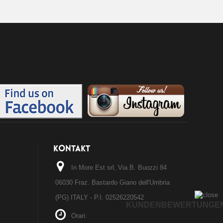
KONTAKT
In More Est srl, Via B. Buozzi 84
06030 Fraz. Bastardo Giano dell'Umbria
(PG) ITALY - P.I. 02526220542
KUNDENBEWERTUNGE
Orari: