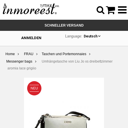



SCHNELLER VERSAND
Language:
Deutsch
ANMELDEN
Home
FRAU
Taschen und Portemonnaies
Messenger bags
Umhängetasche von Liu Jo xs dreibettzimmer
aromia lace grigiio
NEU