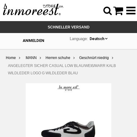



SCHNELLER VERSAND
Language:
Deutsch
ANMELDEN
Home
MANN
Herren schuhe
Geschnürt niedrig
ANGELEGTER SICHER CASUAL LOW BLAU/WEIß/MARR KALB
WILDLEDER LOGO G WILDLEDER BLAU