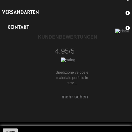
VERSANDARTEN
KONTAKT
KUNDENBEWERTUNGEN
4.95/5
Spedizione veloce e
materiale perfetto in
tutto...
mehr sehen
close