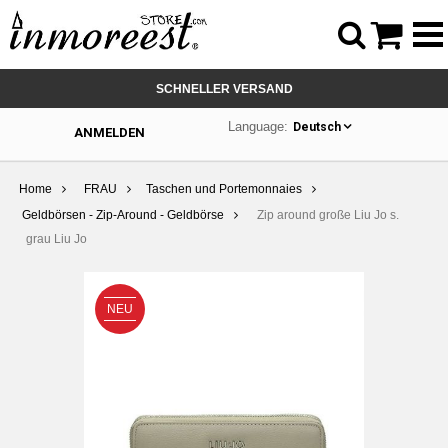



SCHNELLER VERSAND
Language:
Deutsch
ANMELDEN
Home
FRAU
Taschen und Portemonnaies
Geldbörsen - Zip-Around - Geldbörse
Zip around große Liu Jo s.
grau Liu Jo
NEU