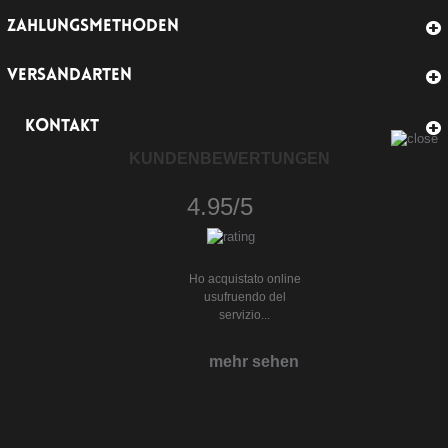
ZAHLUNGSMETHODEN
VERSANDARTEN
KONTAKT
KUNDENBEWERTUNGEN
4.95/5
Ho acquistato online
usufruendo del
servizio...
mehr sehen