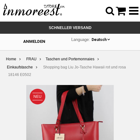



SCHNELLER VERSAND
Language:
Deutsch
ANMELDEN
Home
FRAU
Taschen und Portemonnaies
Einkaufstasche
Shopping bag Liu Jo-Tasche Hawaii rot und rosa
18146 E0502
NEU