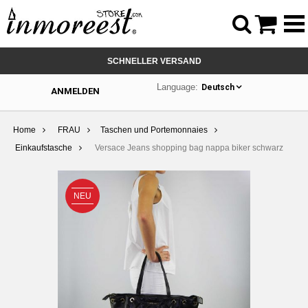



SCHNELLER VERSAND
Language:
Deutsch
ANMELDEN
Home
FRAU
Taschen und Portemonnaies
Einkaufstasche
Versace Jeans shopping bag nappa biker schwarz
NEU