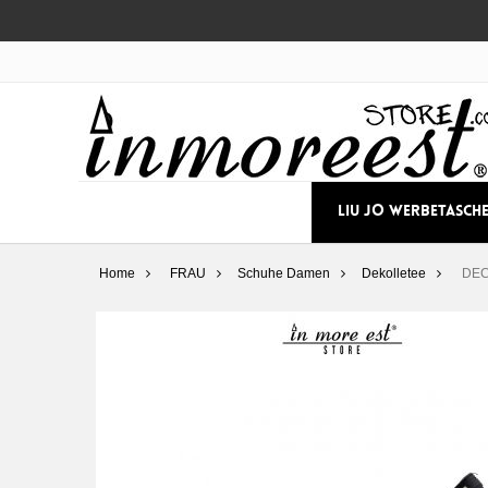
LIU JO WERBETASCH
Home
FRAU
Schuhe Damen
Dekolletee
DEC