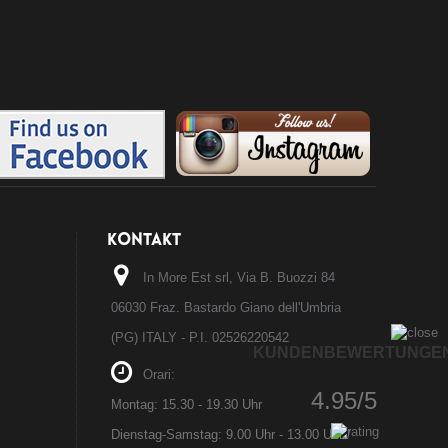
KONTAKT
In More Est srl, Via B. Buozzi 84
06030 Fraz. Bastardo Giano dell'Umbria
(PG) ITALY - P.I. 02526220542
KUNDENBEWERTUNGE
Orari:
4.95/5
Montag: 15.30 - 19.30 Uhr
Dienstag-Samstag: 9.00 Uhr - 13.00 Uhr /