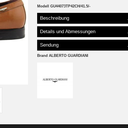
Modell
GU44073TP42CH/41.5/-
Beschreibung
Details und Abmessungen
Sendung
Brand
ALBERTO GUARDIANI