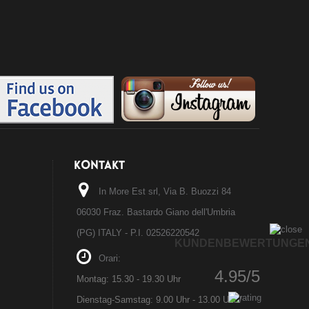
KONTAKT
In More Est srl, Via B. Buozzi 84
06030 Fraz. Bastardo Giano dell'Umbria
(PG) ITALY - P.I. 02526220542
KUNDENBEWERTUNGE
Orari:
4.95/5
Montag: 15.30 - 19.30 Uhr
Dienstag-Samstag: 9.00 Uhr - 13.00 Uhr /