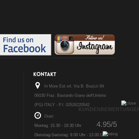
KONTAKT
In More Est srl, Via B. Buozzi 84
06030 Fraz. Bastardo Giano dell'Umbria
(PG) ITALY - P.I. 02526220542
KUNDENBEWERTUNGE
Orari:
4.95/5
Montag: 15.30 - 19.30 Uhr
Dienstag-Samstag: 9.00 Uhr - 13.00 Uhr /